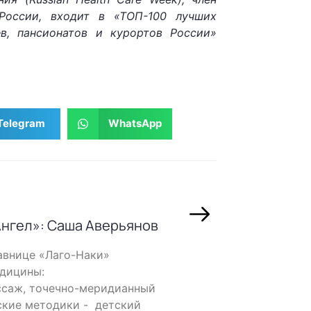
России, входит в «ТОП-100 лучших
в, пансионатов и курортов России»
Telegram
WhatsApp
нгел»: Саша Аверьянов
авнице «Лаго-Наки»
едицины:
ссаж, точечно-меридианный
ские методики - детский