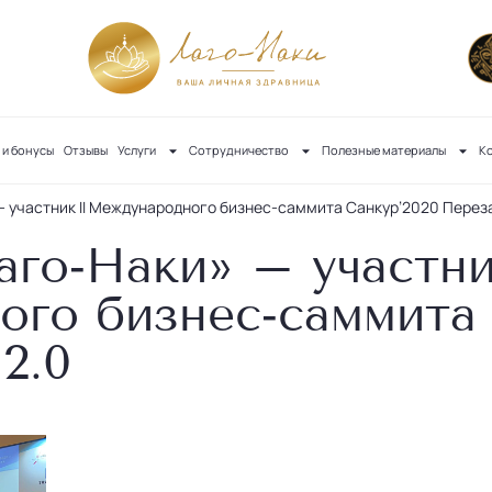
 и бонусы
Отзывы
Услуги
Сотрудничество
Полезные материалы
К
 участник II Международного бизнес-саммита Санкур’2020 Переза
го‐Наки» – участни
го бизнес‐саммита 
2.0