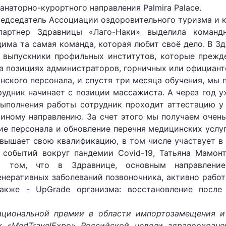
анаторно-курортного направления Palmira Palace.
редседатель Ассоциации оздоровительного туризма и 
партнер Здравницы «Лаго-Наки» выделила команд
дима та самая команда, которая любит своё дело. В З
 выпускники профильных институтов, которые прежде
а позициях администраторов, горничных или официант
инского персонала, и спустя три месяца обучения, мы
трудник начинает с позиции массажиста. А через год
 выполнения работы сотрудник проходит аттестацию у
 иному направлению. За счет этого мы получаем очень
е персонала и обновление перечня медицинских услуг
вышает свою квалификацию, в том числе участвует в
событий вокруг пандемии Covid-19, Татьяна Мамонт
о том, что в Здравнице, основным направление
енеративных заболеваний позвоночника, активно работ
акже - UpGrade организма: восстановление после
ациональной премии в области импортозамещения и
«MedTravelExpo» Российской недели здравоохранени