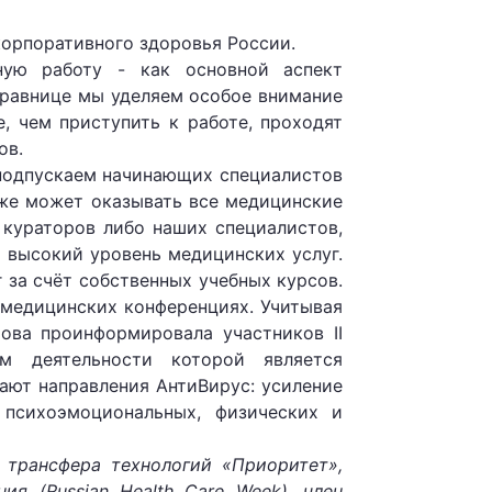
корпоративного здоровья России.
ную работу - как основной аспект
дравнице мы уделяем особое внимание
, чем приступить к работе, проходят
ов.
 подпускаем начинающих специалистов
 уже может оказывать все медицинские
 кураторов либо наших специалистов,
 высокий уровень медицинских услуг.
 за счёт собственных учебных курсов.
 медицинских конференциях. Учитывая
ова проинформировала участников II
м деятельности которой является
ают направления АнтиВирус: усиление
 психоэмоциональных, физических и
 трансфера технологий «Приоритет»,
я (Russian Health Care Week), член