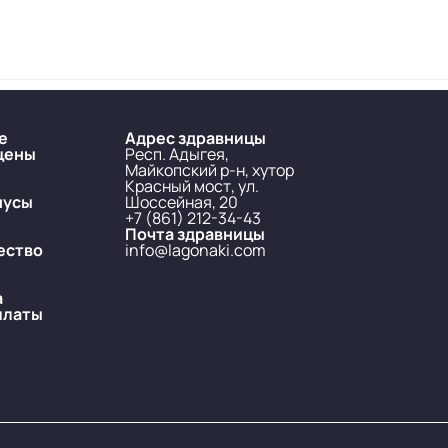
е
Адрес здравницы
цены
Респ. Адыгея,
Майкопский р-н, хутор
Красный мост, ул.
нусы
Шоссейная, 20
+7 (861) 212-34-43
Почта здравницы
ество
info@lagonaki.com
а
платы