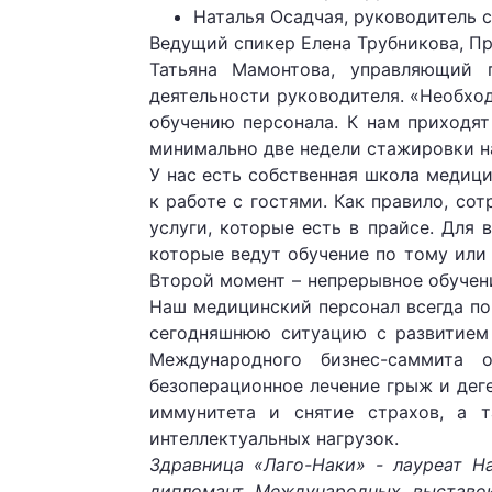
Наталья Осадчая, руководитель с
Ведущий спикер Елена Трубникова, П
Татьяна Мамонтова, управляющий 
деятельности руководителя. «Необхо
обучению персонала. К нам приходят
минимально две недели стажировки н
У нас есть собственная школа медиц
к работе с гостями. Как правило, со
услуги, которые есть в прайсе. Для
которые ведут обучение по тому или
Второй момент – непрерывное обучени
Наш медицинский персонал всегда по
сегодняшнюю ситуацию с развитием 
Международного бизнес-саммита 
безоперационное лечение грыж и дег
иммунитета и снятие страхов, а т
интеллектуальных нагрузок.
Здравница «Лаго-Наки» - лауреат Н
дипломант Международных выставок 