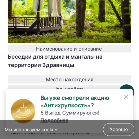
Наименование и описание
Беседки для отдыха и мангалы на
территории Здравницы
Место нахождения
Часы работы
×
Вы уже смотрели акцию
Как посетить
«Антихрупкость»?
по запросу на стойке ресепшн
5 Выгод Суммируются!
Подробнее
Стоимость (руб.)
Мы используем
cookies
Хорошо
включено в стоимость путевки