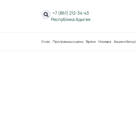
+7 (861) 212-34-43
Республика Адыгея
О нас
Программы и цены
Врачи
Номера
Акции и бону
Главная
»
Сотрудничество
»
Турагентствам