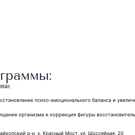
граммы:
ика»
осстановление психо‐эмоционального баланса и увелич
щение организма и коррекция фигуры восстановител
айкопский р‑н, х. Красный Мост, ул. Шоссейная, 20