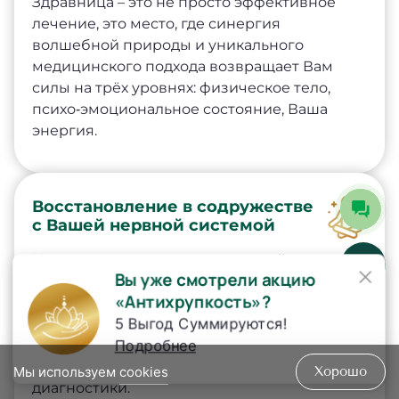
Здравница – это не просто эффективное
лечение, это место, где синергия
волшебной природы и уникального
медицинского подхода возвращает Вам
силы на трёх уровнях: физическое тело,
психо‐эмоциональное состояние, Ваша
энергия.
Восстановление в содружестве
с Вашей нервной системой
Нервная система — невероятный
×
Вы уже смотрели акцию
механизм, созданный природой. Порой
«Антихрупкость»?
даже через боль он пытается донести
5 Выгод Суммируются!
сигнал о проблемах в организме. Врачи
Подробнее
Здравницы не глушат этот сигнал, они его
расшифровывают через 7 видов
Мы используем
cookies
Хорошо
диагностики.