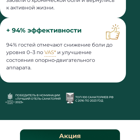
забыли о хронической боли и вернулись
к активной жизни.
+ 94% эффективности
94% гостей отмечают снижение боли до
уровня 0–3 по
VAS*
и улучшение
состояния опорно‐двигательного
аппарата.
И
УЧ
ПОБЕДИТЕЛЬ В НОМИНАЦИИ
ТОП‐100 САНАТОРИЕВ РФ
ПР
«ЛУЧШИЙ ОТЕЛЬ‐САНАТОРИЙ
С 2016 ПО 2023 ГОД
«П
2023»
ТР
Акция