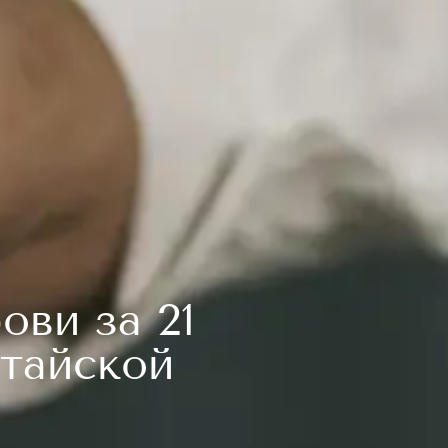
ови за 21
тайской