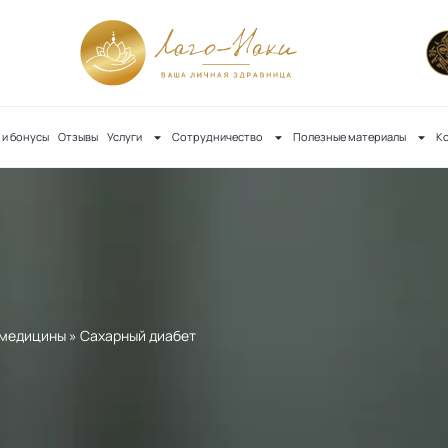
 и бонусы
Отзывы
Услуги
Сотрудничество
Полезные материалы
К
 медицины
»
Сахарный диабет