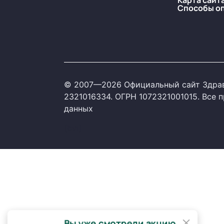
Карта сайт
Способы о
© 2007—2026 Официальный сайт Здрав
2321016334. ОГРН 1072321001015. Все
данных
[bvi]
×
Вы уже смотрели акцию