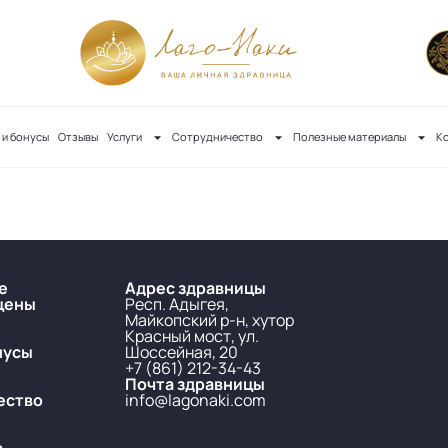
 и бонусы
Отзывы
Услуги
Сотрудничество
Полезные материалы
К
е
Адрес здравницы
цены
Респ. Адыгея,
Майкопский р-н, хутор
Красный мост, ул.
нусы
Шоссейная, 20
+7 (861) 212-34-43
Почта здравницы
ество
info@lagonaki.com