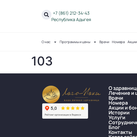
+7 (861) 212-34-43
Республика Адыгея
О нас
Программы и цены
Врачи
Номера
Акции
103
О здравниц
Лечение и 
Врачи
Номера
Акции и бо
Истории
Услуги
Сотруднич
Блог
Контакты