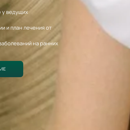
 у ведущих
и и план лечения от
заболеваний на ранних
МЕ