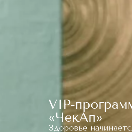
VIP‐програм
«ЧекАп»
Здоровье начинаетс