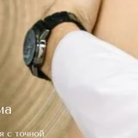
ма
я с точной