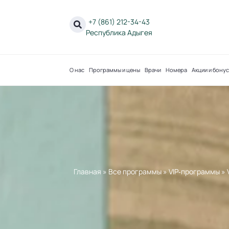
+7 (861) 212-34-43
Республика Адыгея
О нас
Программы и цены
Врачи
Номера
Акции и бону
Главная
»
Все программы
»
VIP‐программы
»