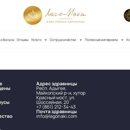
 и бонусы
Отзывы
Услуги
Сотрудничество
Полезные материалы
К
е
Адрес здравницы
цены
Респ. Адыгея,
Майкопский р-н, хутор
Красный мост, ул.
нусы
Шоссейная, 20
+7 (861) 212-34-43
Почта здравницы
ество
info@lagonaki.com