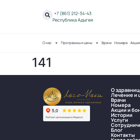
+7 (861) 212-34-43
Республика Адыгея
О нас
Программы и цены
Врачи
Номера
Акции
141
О здравниц
Лечение и 
Врачи
Номера
Акции и бо
Истории
Услуги
Сотруднич
Блог
Контакты