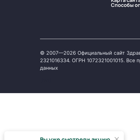
Карта сайт
Способы о
© 2007—2026 Официальный сайт Здрав
2321016334. ОГРН 1072321001015. Все
данных
[bvi]
×
Вы уже смотрели акцию