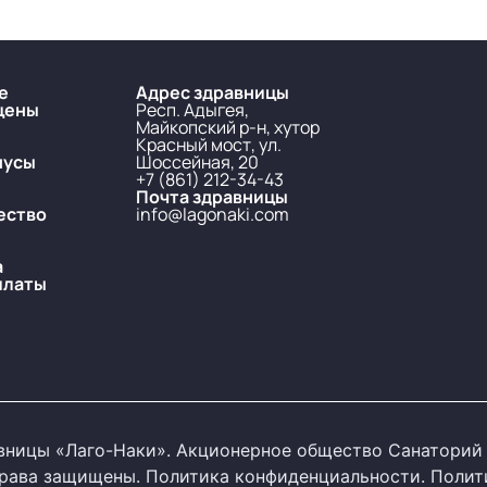
е
Адрес здравницы
цены
Респ. Адыгея,
Майкопский р-н, хутор
Красный мост, ул.
нусы
Шоссейная, 20
+7 (861) 212-34-43
Почта здравницы
ество
info@lagonaki.com
а
платы
ницы «Лаго-Наки». Акционерное общество Санаторий 
 права защищены.
Политика конфиденциальности
.
Полит