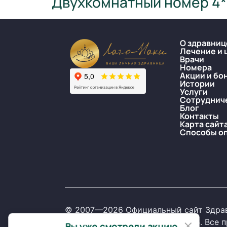
Двухкомнатный номер 4*
О здравниц
Лечение и 
Врачи
Номера
Акции и бо
Истории
Услуги
Сотруднич
Блог
Контакты
Карта сайт
Способы о
© 2007—2026 Официальный сайт Здрав
×
2321016334. ОГРН 1072321001015. Все
Вы уже смотрели акцию