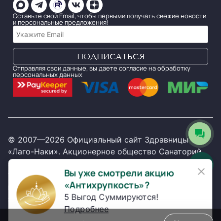
Оставьте свой Email, чтобы первыми получать свежие новости
и персональные предложения!
Отправляя свои данные, вы даете согласие на обработку
персональных данных
© 2007—2026 Официальный сайт Здравницы
«Лаго-Наки». Акционерное общество Санаторий
Здравница «Лаго-Наки». ИНН 2321016334. ОГРН
×
Вы уже смотрели акцию
1072321001015. Все права защищены.
Политика
«Антихрупкость»?
конфиденциальности
.
Политика обработки и
5 Выгод Суммируются!
защиты персональных данных
Подробнее
[bvi]