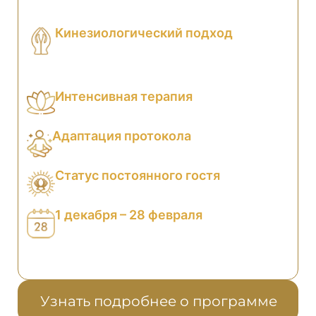
абсолютно индивидуальный протокол
лечения
Кинезиологический подход
Через мануальное мышечное
тестирование находим истинные
причины боли
Интенсивная терапия
Высокая концентрация процедур
выстроенных в единую систему
Адаптация протокола
Программа подстраивается под Вас
в реальном времени по ходу лечения
Статус постоянного гостя
Врачи уже знают Вашу историю, помнят
особенности Вашего организма
1 декабря – 28 февраля
Заезды от 10 суток, выезд до 28
февраля. Период новогодних
праздников (29 декабря – 8 января)
в акцию не входит
Узнать подробнее о программе