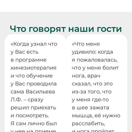
Что говорят наши гости
«Когда узнал что
«Что меня
у Вас есть
удивило: когда
в программе
я пожаловалась,
кинезиотерапия
что у меня болит
и что обучение
нога, врач
у Вас проводила
сказал, что это
сама Васильева
из‐за того, что
Л.Ф. – сразу
у меня где‐то
решил приехать
в шее зажата
и посмотреть.
мышца, её нужно
Я сам лично был
расслабить,
у нее на приеме
и нога пройдет.