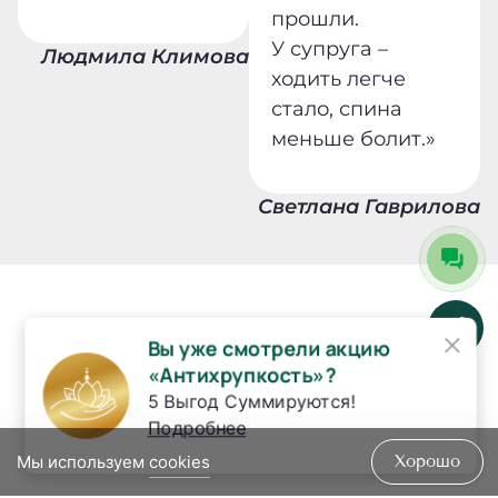
прошли.
У супруга –
Людмила Климова
ходить легче
стало, спина
меньше болит.»
Светлана Гаврилова
Конкретные изменения,
×
Вы уже смотрели акцию
которые Вы
«Антихрупкость»?
5 Выгод Суммируются!
почувствуете
Подробнее
Мы используем
cookies
Хорошо