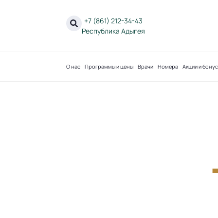
+7 (861) 212-34-43
Республика Адыгея
О нас
Программы и цены
Врачи
Номера
Акции и бону
СПЕЦИ
В
ДО