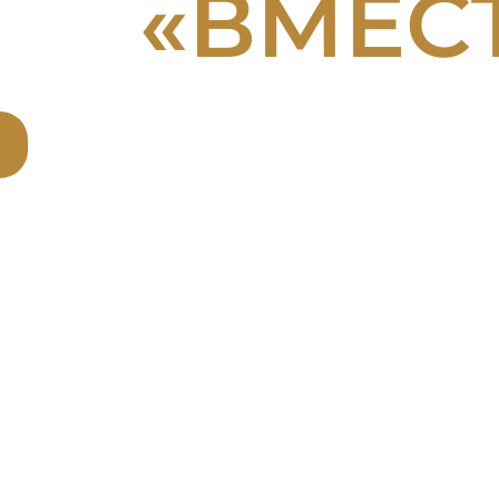
ИИ
«ВМЕС
айте детали акции