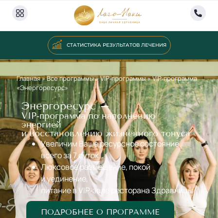
СТАТИСТИКА РЕЗУЛЬТАТОВ ЛЕЧЕНИЯ
Главная
»
Все программы
»
VIP‐программы
»
VIP‐программа
«Энергоресурс»
Энергоресурс –
VIP‐программа по наполнению
энергией
и восстановлению жизненного тонуса
Увеличим Ваше ресурсное состояние
всего за 7 суток
Люксовое размещение, покой
и уединение,
питание в VIP‐зале ресторана Здравницы
ПОДРОБНЕЕ О ПРОГРАММЕ