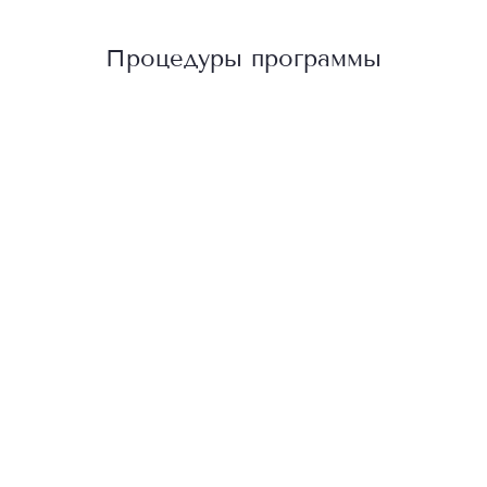
Процедуры программы
Иглорефлексотерапия на основе принципов
Традиционной Китайской медицины
Лечебное воздействие на биологически активные точки
при помощи иглоукалывания