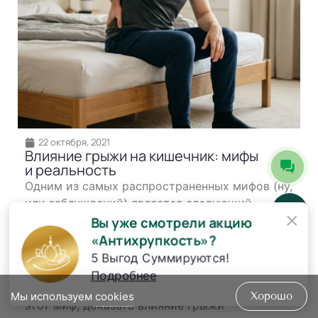
22 октября, 2021
Влияние грыжи на кишечник: мифы
и реальность
Одним из самых распространенных мифов (ну,
или заблуждений) является следующий
×
ошибочный : заболевания позвоночника
Вы уже смотрели акцию
никоим образом не влияют на состояние
«Антихрупкость»?
желудочно-кишечного тракта и организма в
5 Выгод Суммируются!
целом. Цель сегодняшней темы разговора -
Подробнее
ознакомить читателя, и, главное, развеять
Мы используем
cookies
Хорошо
этот миф, доказать влияние грыжи